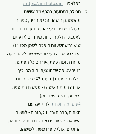
בפלאפון : 
https://inshot.com/
חבילת הפתעות בהתאמה אישית
 - 
מהממתקים שהם הכי אוהבים, ספרים 
מעולים שדיברו עליהם, פינוקים ריחניים 
לאמבטיה ולגוף, נרות מיוחדים (ידעתם 
שיש נר שהשעווה הופכת לשמן מסג'?!) 
ועד לסט שינה בעיצוב אישי שכולל גרפיקה 
מיוחדת ומודפסת, אורזים כל הפתעה 
בנייר עטיפה שלחוגג/ת יהיה הכי כיף 
ומלהיב לפתוח (ידעתם#2 שיש ניירות 
אריזה במיתוג אישי?) - מגישים בתוספת 
נשיבוק  (נשיקה+חיבוק).
#טיפ_מהרוקחת
: להתייעץ עם 
האחים/חברים/בני זוג/הורים - לשאוב 
השראה מהסובבים איזה דברים ישמחו את 
החוגגים, אולי סיפרו משהו למישהו, 