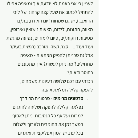
לעניין כי אני באמת לא יודעת איך ומאיפה אפילו 
להתחיל לכתוב את שעל קצה קרחונו של ליבי 
הדואב..), יש גם שמחות! יום הולדת, בת/בר 
מצווה, חתונות, לידות, הצעות נישואין ואירוסין, 
מסיבות רווקות/ים, סיום לימודים, נסיעה מרגשת 
ועוד ועוד ..  - קצת קשה ומורכב (רגשית בעיקר 
אבל גם טכנית) להפיק הפתעות - מאיפה 
מתחילים? מה ניתן לעשות? איך מתכוננים 
בחוסר ודאות?
רכזתי עבורכם שלושה רעיונות משמחים, 
להפקה קלילה ומלאת אהבה-
סרטונים מרימים 
- סרטונים הם דרך 
נפלאה וקלילה להפקה ושליחה לחוגגים 
למרות ועל אף כל הנסיבות. ניתן לאסוף 
במשך זמן את החומרים ולערוך ולשלוח 
בכל עת. יש המון אפליקציות ואתרים 