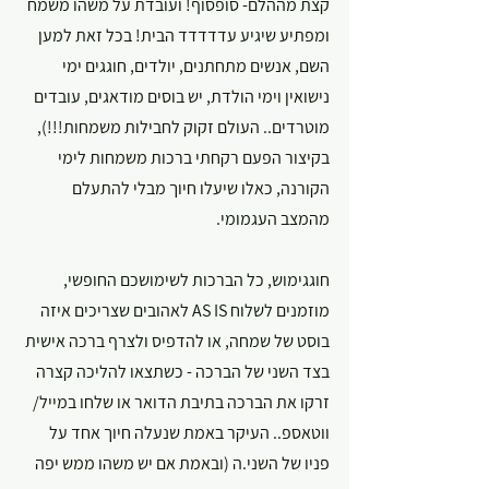
קצת מההלם- סופסוף! ועובדת על משהו משמח 
ומפתיע שיגיע עדדדדד הבית! בכל זאת למען 
השם, אנשים מתחתנים, יולדים, חוגגים ימי 
נישואין וימי הולדת, יש בוסים מודאגים, עובדים 
מוטרדים.. העולם זקוק לחבילות משמחות!!!), 
בקיצור הפעם רקחתי 
ברכות משמחות לימי 
הקורנה
, כאלו שיעלו חיוך מבלי להתעלם 
מהמצב העגמומי.
חוגגימוש, כל הברכות לשימושכם החופשי, 
מוזמנים לשלוח AS IS לאהובים שצריכים איזה 
בוסט של שמחה, או להדפיס ולצרף ברכה אישית 
בצד השני של הברכה - כשתצאו להליכה קצרה 
זרקו את הברכה בתיבת הדואר או שלחו במייל/ 
ווטאספ.. העיקר באמת שנעלה חיוך אחד על 
פניו של השני.ה (ובאמת אם יש משהו ממש יפה 