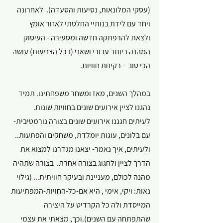
(עסקי המלונאות, נסיעות והסעדה).  לאחרונה 
ויחד עם לידת בנותיי החלטתי לאזור אומץ 
ולצאת להרפתקה חדשה ומסעירה - העיסוק 
המהנה ביותר עבורי ושאני (בכל הצניעות) עושה 
הכי טוב  - רקיחת חוויות.
במהלך השנים, מאז ומשחר משפחתינו. תמיד 
נהגנו לציין אירועים שונים בחוויות שונות. 
לעיתים חגגנו אירועים שונים בצורה נורמטיבית- 
עם בלונים, עוגות יומלדת, משחקים והפתעות..   
ולעיתים, איך נאמר- יצאנו מגדרנו למצוא את 
הדרך לציין ולחגוג בצורה אחרת.  בצורה שתהיה 
מהנה לכולם, מעניינת ובעיקר חוויתית... (גילוי 
נאות: ויקי, אימי , היא אם-כל-החויות-המפתיעות 
המייסדת ולה כל הקרדיט על היצירה 
שהתפתחה עם השנים).וכך, מצאתי את עצמי 