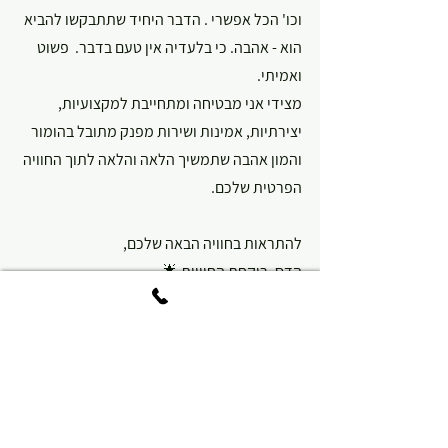
וכו' הכל אפשרי . הדבר היחיד שתתבקשו להביא 
הוא - אהבה. כי בלעדיה אין טעם בדבר.  פשוט 
ואמיתי.
מצידי אני מבטיחה ומתחייבת למקצועיות, 
יצירתיות, אמינות ושירות מפנק מתובל בהומור 
והמון אהבה שתמשיך הלאה והלאה לתוך החוויה 
הפרטית שלכם.
להתראות בחוויה הבאה שלכם​,
הדס, רוקחת החוויות 🌟
#התחלה
#חויות
#רוקחת
#יחד
#הנאה
#משפחה
#חברים
#אהבה
#טיול
#הפתעה
#הרפתקה
#חגיגות
מגהסופרייז