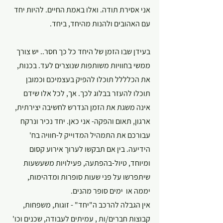
אני אסירת תודה. ואלו באמת החיים. להיות יחד 
עם האהובים ולהנות מהיחד, ביחד.
בעידן שבו הזמן של היחד כל כך חסר.. יש צורך 
ממשי בחוויות משותפות שנוצרים לעד. בכנות, 
את הכלללל תוכלו להפיק בעצמיכם וכמובן 
תוכלו להעזר בבלוג לכך. אך, לכל אלו שידם 
אינה משגת את הזמן הנדרש לחשיבה יצירתית, 
ארגון, תאום והפקה- אני כאן. יחד נכיר ונרקח 
עבורכם את התמהיל המדוייק ל-חוויה בח' 
הידיעה. בין אם תבקשו לערוך אירוע קסום 
ומיוחד, טיול-בהפתעה, פעילויות משעשעות 
שיתפרשו על פני שעות סופרות ומדהימות, 
יממה או  ימים סופר מהנים. 
אין הגבלה להרכב ה"יחד" - זוגות, משפחות, 
קבוצות חברים/ות , עמיתים לעבודה, שכנים וכו' 