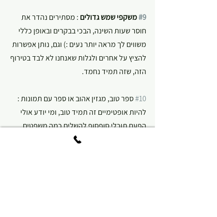
#9
 משקפי שמש גדולים
 : מסתירים נהדר את 
חוסר שעות השינה, הבכי בבקרים ובאופן כללי 
משווים לך מראה יותר נעים :) וגם, נותן אפשרות 
להציץ על אחרים ולגלות שאנחנו לא לבד בטירוף 
הזה, שזה תמיד נחמד.
#10
 ספר טוב, מגזין אהוב או ספר עם תמונות : 
להיות אופטימיים זה תמיד טוב, ומי יודע אולי 
הפעם תוכלי סופסוף להשלים כמה משפטים 
בספר שמחכה לך כבר שלוש שנים על יד 
המיטה!.
זהו! בשעה טובה גם את מוכנה תהני!!!!  ואל 
תשכחי לקבוע לך גם חופש לאחרי החופשה :) .