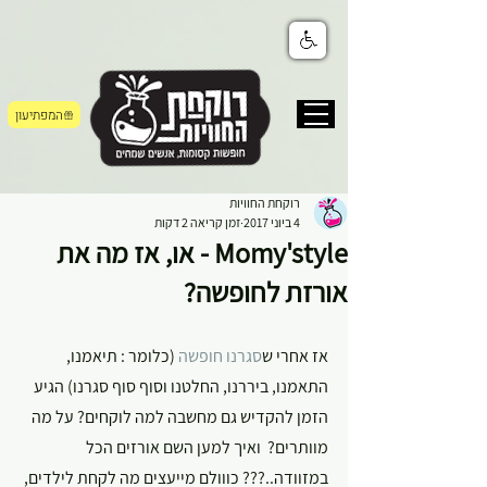
המפתיעון
רוקחת החוויות
4 ביוני 2017
זמן קריאה 2 דקות
Momy'style - או, אז מה את
אורזת לחופשה?
אז אחרי ש
סגרנו חופשה
 (כלומר : תיאמנו, 
התאמנו, ביררנו, החלטנו וסוף סוף סגרנו) הגיע 
הזמן להקדיש גם מחשבה למה לוקחים? על מה 
מוותרים?  ואיך למען השם אורזים הכל 
במזוודה..??? כווולם מייעצים מה לקחת לילדים, 