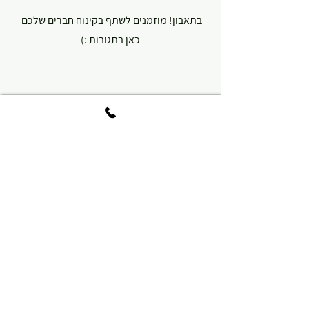
בתאבון! מוזמנים לשתף בקינוח חברים שלכם 
כאן בתגובות :)
#לגזורולשמור
#חברים
#יוםהולדת
#מתוק
#יחד
#טעיםונעים
#משפחה
טיפ.IT
מגהסופרייז
לגזורולשמור
הצג הכול
פוסטים אחרונים