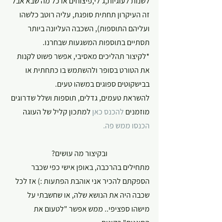
לשנות לעוגיות,ג'לי,פיצוחים או כל מה שבא אבל 
זה העיקרון תחתית סופגת, עליה רוטב כלשהו 
ועליהם התוספות), השכבה העליונה ביותר 
תסתיים בתוספות המשגעות שבחרנו.
*לקיצור תהליכים מאסיבי, אפשר פשוט לקנות 
את הטורט בסופר ולהשתמש בו כתחתית או 
בבישקוטים ספוגים במשהו טעים.
להשראת טעמים, גדלים, תוספות ושלל שדרוגים 
מוזמנים 
להכנס כאן 
למתכון קליל של העוגה 
הכנסו ממש פה.
ובקיצור מה עושים?
מתחילים בהרכבה, באופן אישי כפי שכבר 
הספקתם להכיר אני אוהבת הפתעות :) אז לכל 
שכבה היה את הנושא שלה, או שחשבתי על 
מישהו ספציפי.. ממש אפשר "לטעום את 