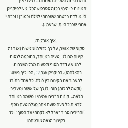
וזו גם היתה השכבה האחרונה. לצערי אין 
תמונות כי היתי בכזה סטרס שהכל יגיע לפיקניק 
היומולדת בבטחה ששכחתי לצלם וכמובן נזכרתי 
אחרי שכבר הייתי שבעה :).
 איך אוכלים?
סקופ של אושר, על כף גדולה ומגישים (אגב זה 
קינוח מבולגן וטעים במיוחד, החוכמה לנסות 
להגיע עדדד הסוף ולטעום מכל השכבות.. 
בהצלחה!). בפיקניק אגב 
#2
, הכי כיף פשוט 
להעביר את הקינוח בין כולם: כל אחד בתורו 
(וקשה לחכות) חופן לו כף של אושר ומעביר 
הלאה..  קינוח חברים אמיתי ! משמח במיוחד 
לראות כל פעם טועם אחר מגלה טעם נוסף 
והריבים סביב "אבל לא לקחתי עד הסוף" וכו' 
בקיצור הנאה מובטחת!