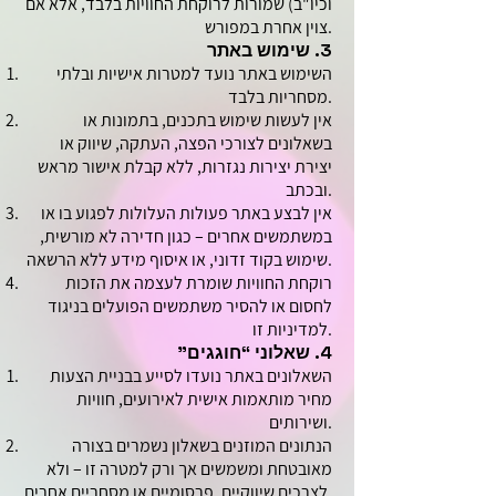
וכיו"ב) שמורות לרוקחת החוויות בלבד, אלא אם
צוין אחרת במפורש.
3. שימוש באתר
השימוש באתר נועד למטרות אישיות ובלתי
מסחריות בלבד.
אין לעשות שימוש בתכנים, בתמונות או
בשאלונים לצורכי הפצה, העתקה, שיווק או
יצירת יצירות נגזרות, ללא קבלת אישור מראש
ובכתב.
אין לבצע באתר פעולות העלולות לפגוע בו או
במשתמשים אחרים – כגון חדירה לא מורשית,
שימוש בקוד זדוני, או איסוף מידע ללא הרשאה.
רוקחת החוויות שומרת לעצמה את הזכות
לחסום או להסיר משתמשים הפועלים בניגוד
למדיניות זו.
4. שאלוני “חוגגים”
השאלונים באתר נועדו לסייע בבניית הצעות
מחיר מותאמות אישית לאירועים, חוויות
ושירותים.
הנתונים המוזנים בשאלון נשמרים בצורה
מאובטחת ומשמשים אך ורק למטרה זו – ולא
לצרכים שיווקיים, פרסומיים או מסחריים אחרים.