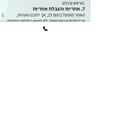
מראש ובכתב.
7. אחריות והגבלת אחריות
האתר מופעל בתום לב, אך ייתכנו טעויות,
אי־דיוקים או שיבושים. לא תישא רוקחת החוויות
באחריות לכל נזק, ישיר או עקיף, שייגרם עקב
שימוש במידע או בתוכן שבאתר.
האתר עשוי להפסיק לפעול באופן זמני או קבוע
– מסיבות טכניות, תחזוקה, או לפי שיקול דעת –
מבלי שתהיה למשתמש כל טענה בגין כך.
כל פעולה שתבוצע על סמך מידע המופיע
באתר הינה באחריות המשתמש בלבד.
8. פרטיות ואבטחת מידע
האתר מקפיד על שמירה על פרטיות
המשתמשים ועל שימוש אחראי במידע הנמסר.
מדיניות הפרטיות המלאה של האתר מהווה חלק
בלתי נפרד מתקנון זה, וניתן לעיין בה בעמוד
”.
“
מדיניות פרטיות
האתר פועל באמצעים טכנולוגיים וסבירים
להבטחת המידע, אך אינו יכול להבטיח הגנה
מוחלטת.
9. הדין החל וסמכות שיפוט