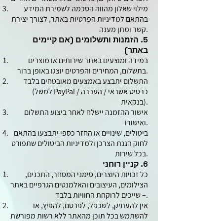
מילוי שאלון מהווה הסכמה לשמירת המידע
בהתאם למדיניות הפרטיות באתר, לצורך יצירת
קשר ומתן מענה.
5. הזמנות ותשלומים (אם קיימים
באתר)
במידה ומוצעים באתר שירותים או מוצרים
בתשלום, המחירים והפרטים יוצגו באופן ברור.
התשלום יתבצע באמצעים מאובטחים בלבד
(למשל PayPal / כרטיס אשראי / העברה
בנקאית).
אישור ההזמנה יישלח לאחר ביצוע התשלום
ואישורו.
ביטולים, שינויים או החזר כספי יתבצעו בהתאם
לחוק הגנת הצרכן ולמדיניות הביטולים שתפורט
בכל שירות.
6. קניין רוחני
כל זכויות היוצרים, סימני המסחר, התכנים,
הצילומים, העיצובים והאלמנטים הגרפיים באתר
– שייכים לרוקחת החוויות בלבד.
אין להעתיק, לשכפל, לפרסם, להפיץ, או
להשתמש בכל תוכן מהאתר ללא רשות מפורשת