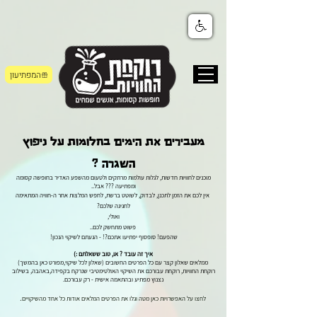
המפתיעון
מעבירים את הימים בחלומות על ניפוץ
השגרה ?
מוכנים לחוויות חדשות, לגלות עולמות מרתקים ולטעום מהשפע האדיר בחופשה קסומה
ומפתיעה ??? אבל..
אין לכם את הזמן לתכנן, לבדוק, לשוטט ברשת, לחפש המלצות אחר ה-חוויה המתאימה
לחגיגה שלכם?
ואולי,
פשוט מתחשק לכם..
שהפעם! סופסוף יפתיעו אתכם?! - הגעתם לשיקוי הנכון!
איך זה עובד ? או, טוב ששאלתם :)
ממלאים שאלון קצר עם כל הפרטים החשובים (שאלון לכל שיקוי,מפורט כאן בהמשך)
רוקחת החוויות, רוקחת עבורכם את השיקוי האולטימטיבי שנרקח בקפידה,באהבה, בשילוב
נצנוץ מפתיע ובהתאמה אישית - רק עבורכם.
.
לחצו על האפשרויות כאן מטה וגלו את הפרטים המלאים אודות כל אחד מהשיקויים