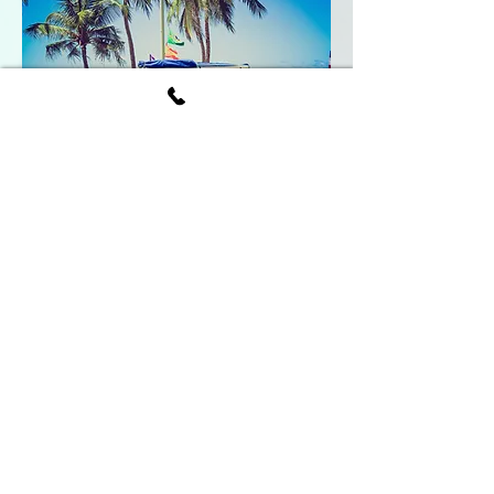
"בריחה מתוקה"
שריינו לכם שעות ספרות לחוויה מרגיעה,
שלווה ומלאה בקסם לטעינת אנרגיות...
** אלו רק דוגמאות - צרו קשר למרקחה
עבורכם **
מסיבות רווקות/ים , חברות/ים , אם ובת ,
ימי נישואין, הצעות נישואין, מתנה לעובדים
, ימי צוות מפנקים באווירה
בוטיקית, הפתעות שוברות שיגרה ושלל