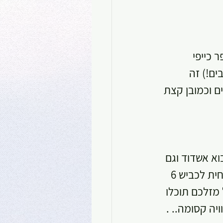
כייפי 
ים!) זה 
 וכמובן קצת 
א אשדוד וגם 
על כביש 40 באזור ניר בנים, כביש גת - תל ערני, עמק שורק ליד צרעה, מזרחית לכביש 6 
 מזלכם תוכלו 
ה קסומה.. .