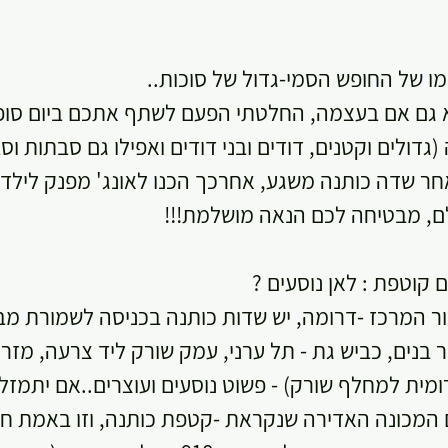
מו של החופש הסמי-גדול של סוכות.. 
א גם אם בעצמה, החלטתי הפעם לשתף אתכם ביום סופר 
דולים וקטנים, דודים ובני דודים ואפילו גם סבתות וסב
ר שדה כותנה משגע, אחרכך הכנו לאונג' מפנק לילדים
לם, מבטיחה לכם הנאה מושלמת!!!
ם קוטפת : לאן נוסעים ?
ר המרכז -דרומה, יש שדות כותנה בכניסה לשמורת מבו
ומית למחלף שורק) - פשוט נוסעים ועוצרים..אם יתמזל
המכונה האדירה שנקראת -קטפת כותנה, וזו באמת חווי