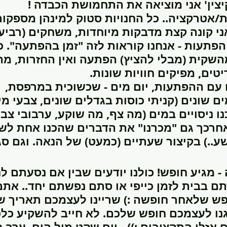
יצין' אני מוציאה את התחמושת הכבדה ! 
אטרקציה.. כל החנויות סטוק למינהן מספקות 
י קונה קצת מדבקות מיוחדות, משחקים (רביעי
ד הפתעות - אנחנו קוראות לזה "זמן בהפתעה". 
קית (מבלי להציץ) הפתעה ואין החזרות, מה י
טים, מפיקים חוויות שונות.
dy
ם שונים (קניתי כוסות בגדלים שונים, צבעי מ
ו ניסויים במים (מה צף, מה שוקע, ערבובי צב
חרכך גם "מכרנו" את הדברים שהכנו אחת לש
- מגיע חופש! כולנו יודעים שבין אם נסעתם ל
בבית לזמן כייפי או סתם נפשתם יחד.. אתם ג
חופש שלאחר חופשה :) שריינו לעצמכם תאריך 
נו לעצמכם חופש שלכם. לא חייב להשקיע כלכל
 אזלו התקציבים :)) - יום שקט מול הים, ערב 