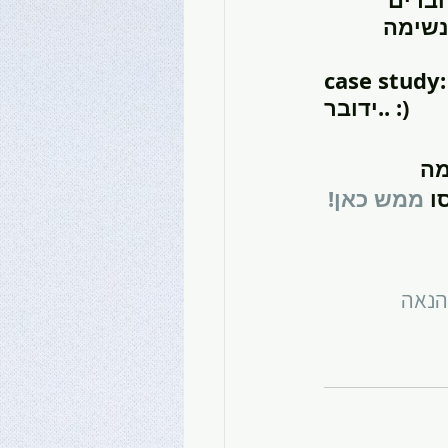
נשימה 
case st: סגרתי חופשה עם ה-חברה שלי , אני והיא לילה בתוך יער. עוד 
ידובר.. :)
מה
ו 
ממש כאן!
הנאה