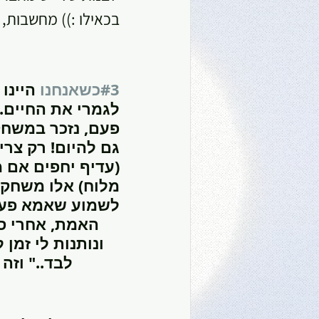
בכאילו :)) מחשבות, 
#3כשאנחנו
 היינו
לגמרי את החיים. 
פעם, נזכר במשחק
גם להיום! רק צרי
(עדיף יחפים אם מ
מלוח) אלו משחקי
לשמוע שאמא פעם
ונותנות לי זמן
לבד.." וזה