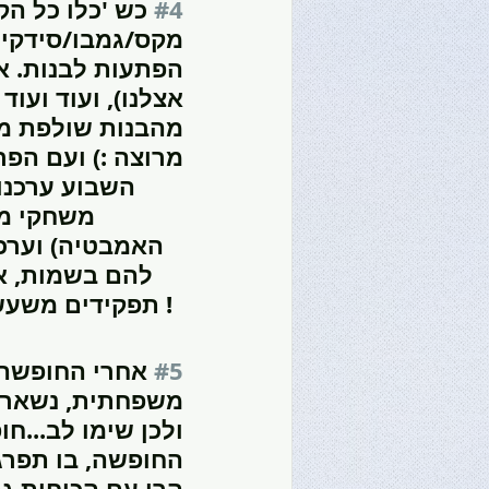
#4
 כש 'כלו כל הק
מקס/גמבו/סידקית/
הפתעות לבנות. אנ
אצלנו), ועוד ועו
מהבנות שולפת מהש
מרוצה :) ועם הפרי
משחקי מי
האמבטיה) וערכנ
להם בשמות, א
תפקידים משעשע..) בקיצור שעתיים (כמעט) של הנאה. וגם סגרנו מקלחות !
#5
 אחרי החופשה 
משפחתית, נשארתם 
ולכן שימו לב...
החופשה, בו תפרג
הרי עם הכוחות גם