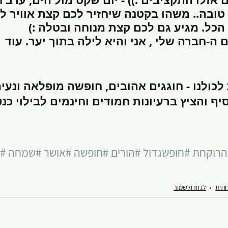
טובה.. משהו בקטנה שיחזיר לכם קצת אוויר ל
 הכל. מגיע גם לכם קצת מנוחה ובטלה :)
udy
כולנו - חוגגים אהובים, חופשה מופלאה ונעי
ף והציץ ברעיונות חמודים וחינמים לבילוי כנס
הרוקחת
#חופשגדול
#הורים
#חופשה
#אושר
#שמחה
#
תית
לגזורולשמור