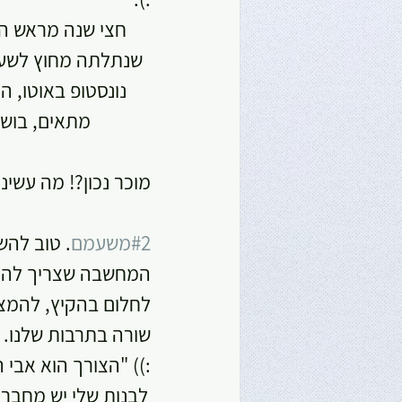
שנתלתה מחוץ לשערי 
נונסטופ באוטו, ה
מתאים, בושם.
מוכר נכון?! מה עשינ
#2משעמם
. טוב להש
המחשבה שצריך להעביר
לחלום בהקיץ, להמצי
שורה בתרבות שלנו. 
:)) "הצורך הוא אבי