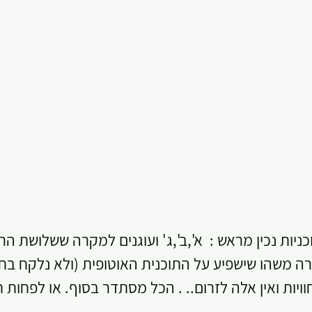
יות נכין מראש :  א',ב',ג' ועוגנים למקרה ששלושת הרא
ה משהו שישפיע על התוכנית האוטופית (ולא נלקח בחשב
ויות ואין אלה לזרום.. . הכל מסתדר בסוף. או לפחות ח