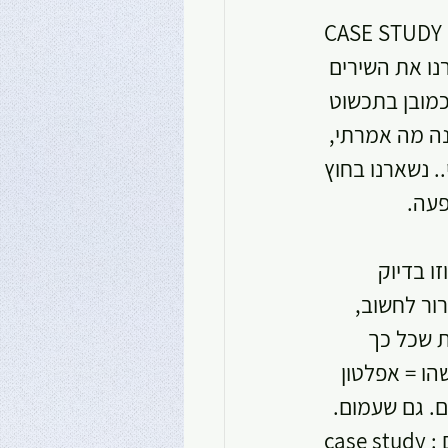
CASE : חצי שנה מראש הבנות מבקשות לראות הצגה מסויימת (בעקבות כרזה 
נו את השירים 
כמובן בתכשוט 
נה מה אמרתי, 
פעה.
ו בדיוק 
ור לחשוב, 
 שכל כך 
ו = אפלטון 
. גם שעמום. 
case study :לבנות שלי יש מחברת שעמום. במחברת הזו מציירים וכותבים (כרגע כותבים 