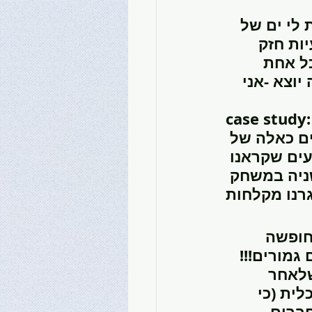
לי ים של 
ות חזק 
כל אחת 
וצא -אני 
case stu: השבוע ערכנו עם ההפתעות, יום מים - שכשוכית במרפסת, 
ים כאלה של 
עים שקראנו 
ניה במשחק 
חופשה 
מורים!!! 
שלאחר 
ית (כי 
חברים 