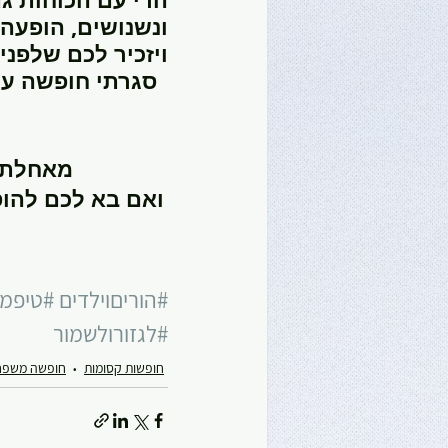
ונשנושים, הופעה 
ויזכיר לכם שלפני
מאחלת ל
ואם בא לכם להוסי
#הוריםוילדים
#טיפמ
#לגזורולשמור
חופשות קסומות
חופשה משפח