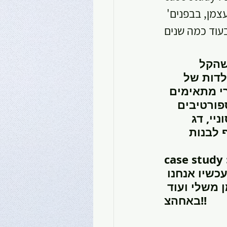
צמן, בבפנים' 
 שהקל 
לדות של 
י מתאימים 
פורטיבים 
יי, דג 
 לבנות 
case  : האמת, אחרי סשן משחקים צפוף עם הבנות הן פורשות כנף 
כשיו אנחנו 
 משלי ועוד 
באחהצ!!