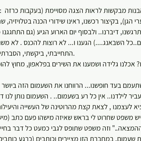
 STUDY
הגן), בקיצור רכשנו, ראינו שידורי הכנה בטלויזיה, שר
תרגשנו, דיברנו.. ולבסוף יום הארוע הגיע (גם התחגגנו 
.כל השבאנג....) הגענו ו... לא רוצות להכנס . לא מש
התחייבתי, ביקשתי, הסברתי.. נשארנו בחוץ. 
ו? אכלנו גלידה ושמענו את השירים בפלאפון, מחוץ להו
תעמם בעד חופשנו... הרווחנו את השעמום הזה ביושר וז
 לילדנו.. אין כל רע בשעמום.. . השעמום נותן לנו דר
א לעצמנו , לצאת קצת מהרוטינה של העשייה והיעילות
יש משפט שחרוט לי בראש שאיזה מישהו פעם כתב (מישה
 ההמצאה.." וזה משפט שתופס לגבי כמעט כל דבר בחיים